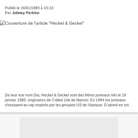
Publié le 16/01/1985 à 15:22
Par
Johney Perkins
De leur vrai nom Dia, Heckel & Geckel sont des frères jumeaux nés le 16
janvier 1985, originaires de Créteil (Val de Marne). En 1994 les jumeaux
s'essayent au rap inspirés par les groupes US de l'époque. D’abord en solo
mais l'affaire tourne au duo Heckel...