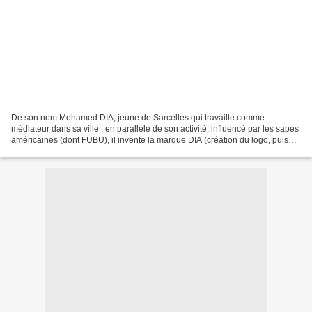
De son nom Mohamed DIA, jeune de Sarcelles qui travaille comme
médiateur dans sa ville ; en parallèle de son activité, influencé par les sapes
américaines (dont FUBU), il invente la marque DIA (création du logo, puis
d'un prototype) au milieu des années...