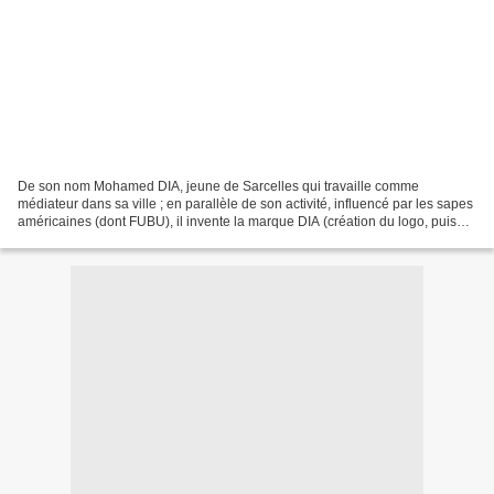
De son nom Mohamed DIA, jeune de Sarcelles qui travaille comme
médiateur dans sa ville ; en parallèle de son activité, influencé par les sapes
américaines (dont FUBU), il invente la marque DIA (création du logo, puis
d'un prototype) au milieu des années...