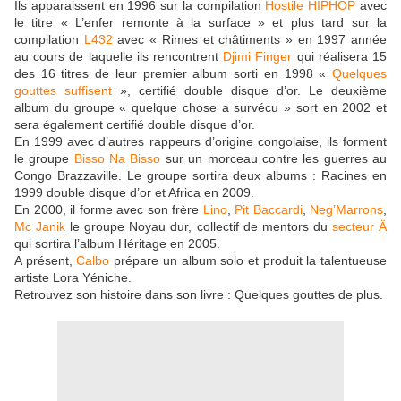
Ils apparaissent en 1996 sur la compilation
Hostile HIPHOP
avec
le titre « L’enfer remonte à la surface » et plus tard sur la
compilation
L432
avec « Rimes et châtiments » en 1997 année
au cours de laquelle ils rencontrent
Djimi Finger
qui réalisera 15
des 16 titres de leur premier album sorti en 1998 «
Quelques
gouttes suffisent
», certifié double disque d’or. Le deuxième
album du groupe « quelque chose a survécu » sort en 2002 et
sera également certifié double disque d’or.
En 1999 avec d’autres rappeurs d’origine congolaise, ils forment
le groupe
Bisso Na Bisso
sur un morceau contre les guerres au
Congo Brazzaville. Le groupe sortira deux albums : Racines en
1999 double disque d’or et Africa en 2009.
En 2000, il forme avec son frère
Lino
,
Pit Baccardi
,
Neg’Marrons
,
Mc Janik
le groupe Noyau dur, collectif de mentors du
secteur Ä
qui sortira l’album Héritage en 2005.
A présent,
Calbo
prépare un album solo et produit la talentueuse
artiste Lora Yéniche.
Retrouvez son histoire dans son livre : Quelques gouttes de plus.