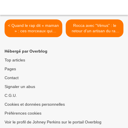
< Quand le rap dit « maman
Rocca avec “Vénus” : le
» : ces morceaux qui
retour d’un artisan du rap
célèbrent les mères loin des
authentique >
clichés
Hébergé par Overblog
Top articles
Pages
Contact
Signaler un abus
C.G.U.
Cookies et données personnelles
Préférences cookies
Voir le profil de Johney Perkins sur le portail Overblog