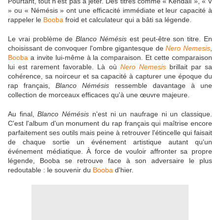
Pourtant, tout n'est pas à jeter. Des titres comme « Kendall », « V
» ou « Némésis » ont une efficacité immédiate et leur capacité à
rappeler le
Booba
froid et calculateur qui a bâti sa légende.
Le vrai problème de
Blanco Némésis
est peut-être son titre. En
choisissant de convoquer l'ombre gigantesque de
Nero Nemesis
,
Booba
a invite lui-même à la comparaison. Et cette comparaison
lui est rarement favorable. Là où
Nero Nemesis
brillait par sa
cohérence, sa noirceur et sa capacité à capturer une époque du
rap français,
Blanco Némésis
ressemble davantage à une
collection de morceaux efficaces qu'à une œuvre majeure.
Au final,
Blanco Némésis
n'est ni un naufrage ni un classique.
C'est l'album d'un monument du rap français qui maîtrise encore
parfaitement ses outils mais peine à retrouver l'étincelle qui faisait
de chaque sortie un événement artistique autant qu'un
événement médiatique. À force de vouloir affronter sa propre
légende, Booba se retrouve face à son adversaire le plus
redoutable : le souvenir du
Booba
d'hier.