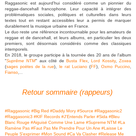
Raggasonic est aujourd'hui considéré comme un pionnier du
reggae-dancehall francophone. Leur capacité à intégrer des
problématiques sociales, politiques et culturelles dans leurs
textes tout en restant accessibles leur a permis de marquer
durablement la musique urbaine en France.
Le duo reste une référence incontournable pour les amateurs de
reggae et de dancehall, et leurs albums, en particulier les deux
premiers, sont désormais considérés comme des classiques
intemporels.
En 2018, le groupe participe à la tournée des 20 ans de l'album
"
Suprême NTM
" aux côté de
Busta Flex
,
Lord Kossity
,
Zoxea
(
sages poètes de la rue
),
le rat Luciano
(
FF
),
Oxmo Puccino
,
Fianso
,...
Retour sommaire (rappeurs)
#Raggasonic
#Big Red
#Daddy Mory
#Source
#Raggasonic2
#Raggasonic3
#KIF Records
#J'Entends Parler
#Sida
#Bleu
Blanc Rouge
#Aiguisé Comme Une Lame
#Supreme NTM
#La
Ramène Pas
#Faut Pas Me Prendre Pour Un Ane
#Laisse Le
Peuple S'exprimer
#Mon Sound
#Ca Va Clasher
#Release Me