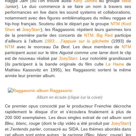
Ragga Jam
(où l'on trouve aussi
Kery James
du groupe
Ideal
J
unior). Le duo commence à se faire un nom à travers ses
performances en live dans les sound systems et collaborations,
notamment avec des figures emblématiques du milieu reggae et
hip-hop français. Soutenu dès le départ par le groupe
NTM
(Kool
Shen
et
JoeyStarr
), les Raggasonic répètent leurs gammes lors
de la première partie des concerts de
NTM
.
Big Red
participe
d'ailleurs à l'album
1993... J'appuie sur la gâchette
(1993) de
NTM
avec le morceau
Da Best
. Les deux membres de
NTM
participent aussi sur le titre
Aiguisé comme une lame
dont le clip
est de nouveau réalisé par
JoeyStarr
. Leur notoriété grandissant
(ils participent à la bande originale du film culte
La Haine
de
Mathieu Kassovitz en 1995), les Raggasonic sortent la même
année leur premier album.
Album en écoute (clique sur la cover)
Ce premier opus concocté par le producteur Frenchie décroche
rapidement le disque d'or et s'écoulera finalement à plus de
200 000 exemplaires. Les deux singles extrait de cet album sont
Bleu, blanc, rouge
(dont le clip vidéo a été produit par
JoeyStarr
)
et
J'entends parler
, consacré au SIDA. Les thèmes abordés dans
cet album sont entre autres : le racisme (
Bleu, blanc, rouge
), les