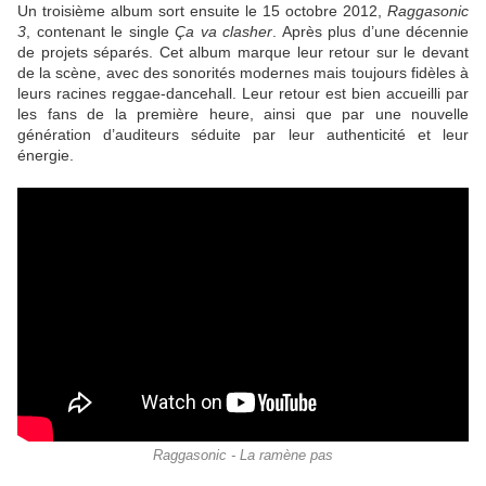
Un troisième album sort ensuite le 15 octobre 2012,
Raggasonic
3
, contenant le single
Ça va clasher
. Après plus d’une décennie
de projets séparés. Cet album marque leur retour sur le devant
de la scène, avec des sonorités modernes mais toujours fidèles à
leurs racines reggae-dancehall. Leur retour est bien accueilli par
les fans de la première heure, ainsi que par une nouvelle
génération d’auditeurs séduite par leur authenticité et leur
énergie.
Raggasonic - La ramène pas