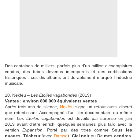
Des centaines de milliers, parfois plus d'un million d'exemplaires
vendus, des tubes devenus intemporels et des certifications
historiques : ces dix albums ont durablement marqué l'industrie
musicale.
10. Nekfeu –
Les Étoiles vagabondes
(2019)
Ventes : environ 800 000 équivalents ventes
Après trois ans de silence,
Nekfeu
signe un retour aussi discret
que retentissant. Accompagné d'un film documentaire du même
nom,
Les Étoiles vagabondes
est dévoilé par surprise en juin
2019 avant d'être enrichi quelques semaines plus tard avec la
version
Expansion
. Porté par des titres comme
Sous les
nuages
,
Tricheur
(avec
Damso
),
Ciel noir
ou
De mes cendres
,