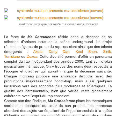
synkronic musique presente ma conscience (covers)
La force de
Ma Conscience
réside dans la richesse de sa
sélection d’artistes issus de la scène underground. Le projet
réunit des figures de proue du rap conscient ainsi que des talents
émergents :
Aketo
,
Dany Dan
,
Kool Shen
,
Sinik
,
Tunisiano
ou
Zoxea
. Cette diversité permet d’offrir un panorama
complet du rap indépendant des années 2000, tant sur le plan
musical que thématique. On y trouve des noms déjà respectés à
l’époque et d’autres qui auront marqué la décennie suivante.
Chaque morceau propose une ambiance distincte, avec des
productions majoritairement boom-bap, mais aussi quelques
incursions vers des sonorités plus modernes et éclectiques. La
qualité des instrumentaux, bien que variée, reste globalement
cohérente avec l'esprit du rap conscient.
Comme son titre l’indique,
Ma Conscience
place les thématiques
sociales et politiques au cœur de son propos. Les morceaux
abordent des sujets variés, allant de l’injustice sociale à la quête
d’identité, en passant par des réflexions sur la place du rap dans