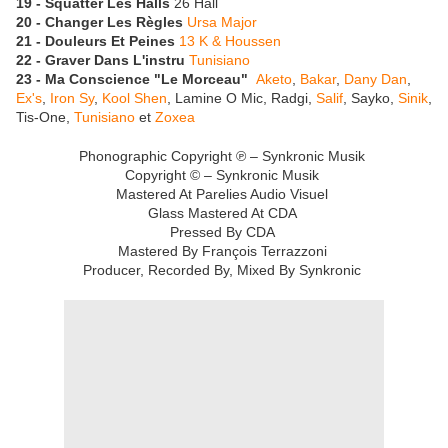
19 - Squatter Les Halls
26 Hall
20 - Changer Les Règles
Ursa Major
21 - Douleurs Et Peines
13 K & Houssen
22 - Graver Dans L'instru
Tunisiano
23 - Ma Conscience "Le Morceau"
Aketo
,
Bakar
,
Dany Dan
,
Ex's
,
Iron Sy
,
Kool Shen
, Lamine O Mic, Radgi,
Salif
, Sayko,
Sinik
,
Tis-One,
Tunisiano
et
Zoxea
Phonographic Copyright ℗ – Synkronic Musik
Copyright © – Synkronic Musik
Mastered At Parelies Audio Visuel
Glass Mastered At CDA
Pressed By CDA
Mastered By François Terrazzoni
Producer, Recorded By, Mixed By Synkronic