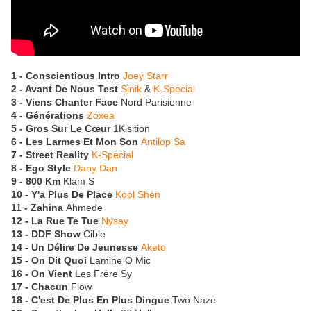
1 - Conscientious Intro
Joey Starr
2 - Avant De Nous Test
Sinik
&
K-Special
3 - Viens Chanter Face
Nord Parisienne
4 - Générations
Zoxea
5 - Gros Sur Le Cœur
1Kisition
6 - Les Larmes Et Mon Son
Antilop Sa
7 - Street Reality
K-Special
8 - Ego Style
Dany Dan
9 - 800 Km
Klam S
10 - Y'a Plus De Place
Kool Shen
11 - Zahina
Ahmede
12 - La Rue Te Tue
Nysay
13 - DDF Show
Cible
14 - Un Délire De Jeunesse
Aketo
15 - On Dit Quoi
Lamine O Mic
16 - On Vient
Les Frère Sy
17 - Chacun
Flow
18 - C'est De Plus En Plus Dingue
Two Naze