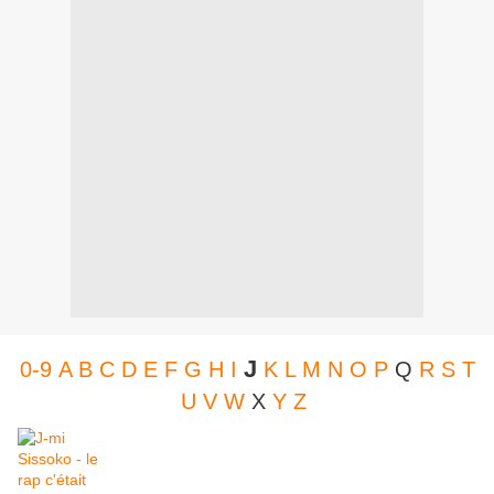
J
0-9
A
B
C
D
E
F
G
H
I
K
L
M
N
O
P
Q
R
S
T
U
V
W
X
Y
Z