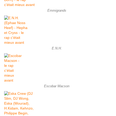
Emmigrands
E.N.H.
Escobar Macson