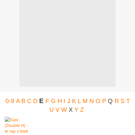
E
0-9
A
B
C
D
F
G
H
I
J
K
L
M
N
O
P
Q
R
S
T
U
V
W
X
Y
Z