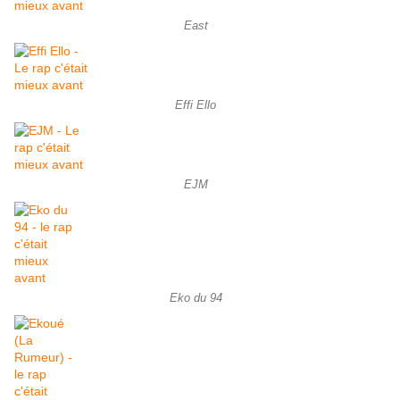
East
Effi Ello
EJM
Eko du 94