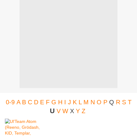
0-9
A
B
C
D
E
F
G
H
I
J
K
L
M
N
O
P
Q
R
S
T
U
V
W
X
Y
Z