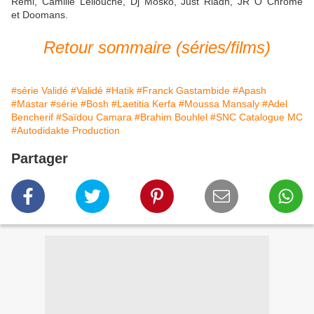
Rémi, Camille Lellouche, Dj Mosko, Just Riadh, JR O Chrome
et Doomans.
Retour sommaire (séries/films)
#série Validé
#Validé
#Hatik
#Franck Gastambide
#Apash
#Mastar
#série
#Bosh
#Laetitia Kerfa
#Moussa Mansaly
#Adel
Bencherif
#Saïdou Camara
#Brahim Bouhlel
#SNC Catalogue MC
#Autodidakte Production
Partager