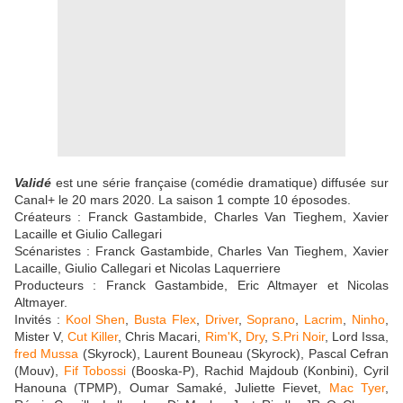
Validé
est une série française (comédie dramatique) diffusée sur
Canal+ le 20 mars 2020. La saison 1 compte 10 éposodes.
Créateurs : Franck Gastambide, Charles Van Tieghem, Xavier
Lacaille et Giulio Callegari
Scénaristes : Franck Gastambide, Charles Van Tieghem, Xavier
Lacaille, Giulio Callegari et Nicolas Laquerriere
Producteurs : Franck Gastambide, Eric Altmayer et Nicolas
Altmayer.
Invités :
Kool Shen
,
Busta Flex
,
Driver
,
Soprano
,
Lacrim
,
Ninho
,
Mister V,
Cut Killer
, Chris Macari,
Rim'K
,
Dry
,
S.Pri Noir
, Lord Issa,
fred Mussa
(Skyrock), Laurent Bouneau (Skyrock), Pascal Cefran
(Mouv),
Fif Tobossi
(Booska-P), Rachid Majdoub (Konbini), Cyril
Hanouna (TPMP), Oumar Samaké, Juliette Fievet,
Mac Tyer
,