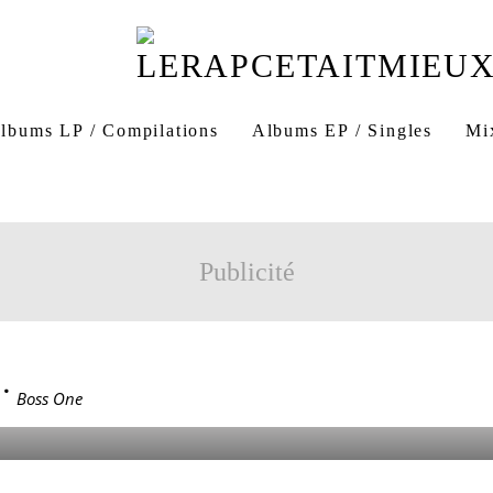
Mohamed M'sa
91-IND 001
Alcamar Records
lbums LP / Compilations
Albums EP / Singles
Mi
3 eme oeil
3eme oeil
Boss One 3ème oeil
Boss one 
appeur cité Félix Pyat
Félix Pyat rap
Publicité
E
>
Boss One