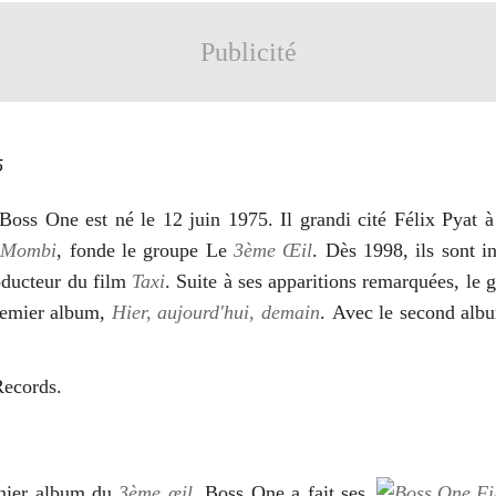
Publicité
5
s One est né le 12 juin 1975. Il grandi cité Félix Pyat 
t
Mombi
, fonde le groupe Le
3ème Œil
. Dès 1998, ils sont
oducteur du film
Taxi
. Suite à ses apparitions remarquées, le
 premier album,
Hier, aujourd'hui, demain
. Avec le second al
 Records.
rnier album du
3ème œil
, Boss One a fait ses