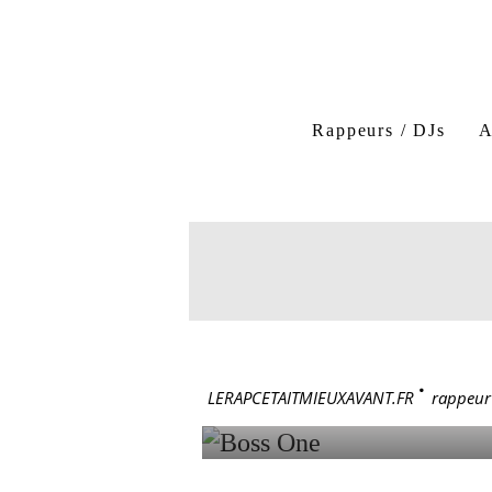
Boss One
3ème oeil
Rappeurs / DJs
A
le troize
3e oeil
rappeur marseillais
r
12 juin 1975
BOSS ON
LERAPCETAITMIEUXAVANT.FR
>
rappeur