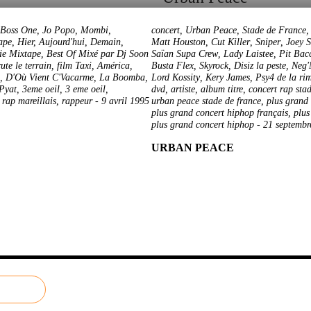
Boss One
,
Jo Popo
,
Mombi
,
concert
,
Urban Peace
,
Stade de France
ape
,
Hier, Aujourd'hui, Demain
,
Matt Houston
,
Cut Killer
,
Sniper
,
Joey S
ie Mixtape
,
Best Of Mixé par Dj Soon
Saïan Supa Crew
,
Lady Laistee
,
Pit Bac
ute le terrain
,
film Taxi
,
América
,
Busta Flex
,
Skyrock
,
Disiz la peste
,
Neg'
,
D'Où Vient C'Vacarme
,
La Boomba
,
Lord Kossity
,
Kery James
,
Psy4 de la ri
 Pyat
,
3eme oeil
,
3 eme oeil
,
dvd
,
artiste
,
album titre
,
concert rap sta
 rap mareillais
,
rappeur
-
9 avril 1995
urban peace stade de france
,
plus grand 
plus grand concert hiphop français
,
plus
plus grand concert hiphop
-
21 septembr
URBAN PEACE