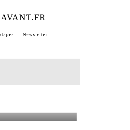
Fils de la jungle
xtapes
Newsletter
rap
Marseille rap