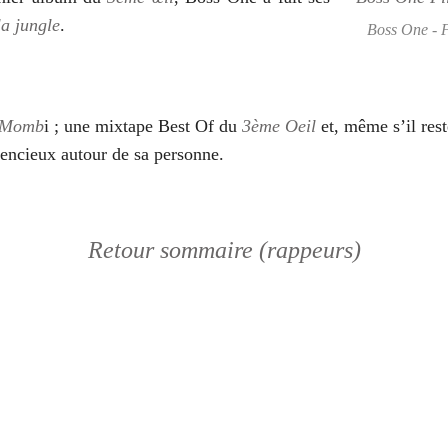
la jungle
.
Boss One - F
Momb
i ; une mixtape Best Of du
3ème Oeil
et, même s’il rest
silencieux autour de sa personne.
Retour sommaire (rappeurs)