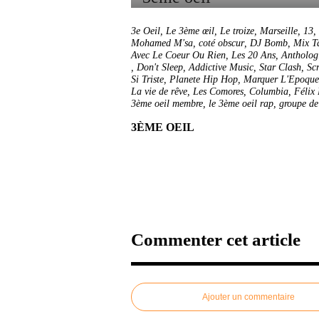
3e Oeil
,
Le 3ème œil
,
Le troize
,
Marseille
,
13
,
Mohamed M'sa
,
coté obscur
,
DJ Bomb
,
Mix T
Avec Le Coeur Ou Rien
,
Les 20 Ans
,
Antholog
,
Don't Sleep
,
Addictive Music
,
Star Clash
,
Scr
Si Triste
,
Planete Hip Hop
,
Marquer L'Epoque
La vie de rêve
,
Les Comores
,
Columbia
,
Félix
3ème oeil membre
,
le 3ème oeil rap
,
groupe de
3ÈME OEIL
Commenter cet article
Ajouter un commentaire