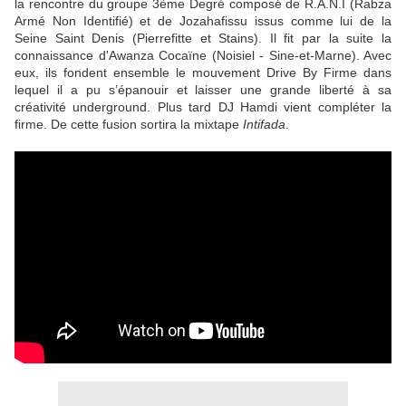
la rencontre du groupe 3ème Degré composé de R.A.N.I (Rabza
Armé Non Identifié) et de Jozahafissu issus comme lui de la
Seine Saint Denis (Pierrefitte et Stains). Il fit par la suite la
connaissance d'Awanza Cocaïne (Noisiel - Sine-et-Marne). Avec
eux, ils fondent ensemble le mouvement Drive By Firme dans
lequel il a pu s’épanouir et laisser une grande liberté à sa
créativité underground. Plus tard DJ Hamdi vient compléter la
firme. De cette fusion sortira la mixtape
Intifada
.