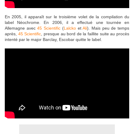
En 2005, il apparaît sur le troisième volet de la compilation du
label Néochrome. En 2006, il a effectué une tournée en
Allemagne avec
45 Scientific
(
Lalcko
et
Ali
). Mais peu de temps
après,
45 Scientific
, presque au bord de la faillite suite au procès
intenté par le major Barclay, Escobar quitte le label.