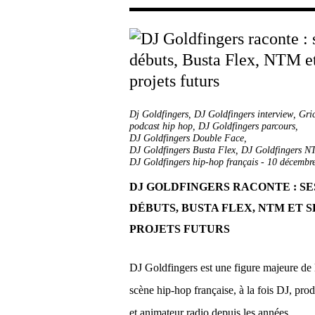
Dj Goldfingers
,
DJ Goldfingers interview
,
Gri
podcast hip hop
,
DJ Goldfingers parcours
,
DJ Goldfingers Double Face
,
DJ Goldfingers Busta Flex
,
DJ Goldfingers 
DJ Goldfingers hip-hop français
-
10 décembr
DJ GOLDFINGERS RACONTE : SE
DÉBUTS, BUSTA FLEX, NTM ET S
PROJETS FUTURS
DJ Goldfingers est une figure majeure de 
scène hip-hop française, à la fois DJ, pro
et animateur radio depuis les années...