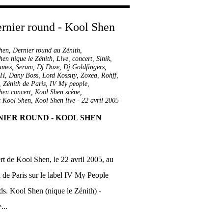
hen
,
Dernier round au Zénith
,
hen nique le Zénith
,
Live
,
concert
,
Sinik
,
ames
,
Serum
,
Dj Doze
,
Dj Goldfingers
,
 H
,
Dany Boss
,
Lord Kossity
,
Zoxea
,
Rohff
,
,
Zénith de Paris
,
IV My people
,
hen concert
,
Kool Shen scène
,
t Kool Shen
,
Kool Shen live
-
22 avril 2005
IER ROUND - KOOL SHEN
t de Kool Shen, le 22 avril 2005, au
 de Paris sur le label IV My People
s. Kool Shen (nique le Zénith) -
...