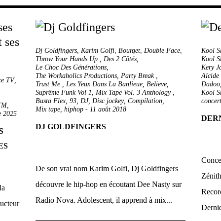
Dj Goldfingers
,
Karim Golfi
,
Bourget
,
Double Face
,
Kool S
Throw Your Hands Up ‎
,
Des 2 Côtés
,
Kool S
Le Choc Des Générations
,
Kery J
The Workaholics Productions
,
Party Break ‎
,
Alcide
ce TV
,
Trust Me ‎
,
Les Yeux Dans La Banlieue
,
Believe
,
Dadoo
Suprême Funk Vol 1
,
Mix Tape Vol. 3 Anthology ‎
,
Kool S
Busta Flex
,
93
,
DJ
,
Disc jockey
,
Compilation
,
concer
NTM
,
Mix tape
,
hiphop
-
11 août 2018
e 2025
DERN
DJ GOLDFINGERS
S
ES
Concer
De son vrai nom Karim Golfi, Dj Goldfingers
Zénith
découvre le hip-hop en écoutant Dee Nasty sur
la
Record
Radio Nova. Adolescent, il apprend à mix...
ducteur
Dernie