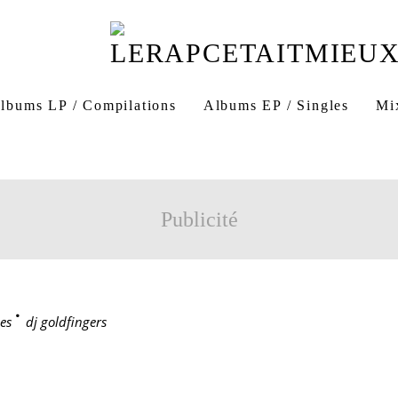
lbums LP / Compilations
Albums EP / Singles
Mi
Publicité
es
>
dj goldfingers