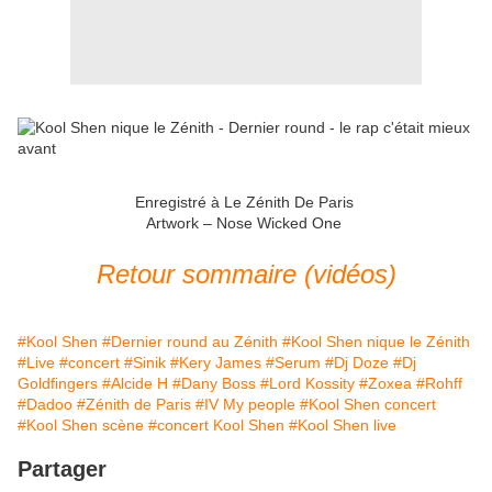
Enregistré à Le Zénith De Paris
Artwork – Nose Wicked One
Retour sommaire (vidéos)
#Kool Shen
#Dernier round au Zénith
#Kool Shen nique le Zénith
#Live
#concert
#Sinik
#Kery James
#Serum
#Dj Doze
#Dj
Goldfingers
#Alcide H
#Dany Boss
#Lord Kossity
#Zoxea
#Rohff
#Dadoo
#Zénith de Paris
#IV My people
#Kool Shen concert
#Kool Shen scène
#concert Kool Shen
#Kool Shen live
Partager