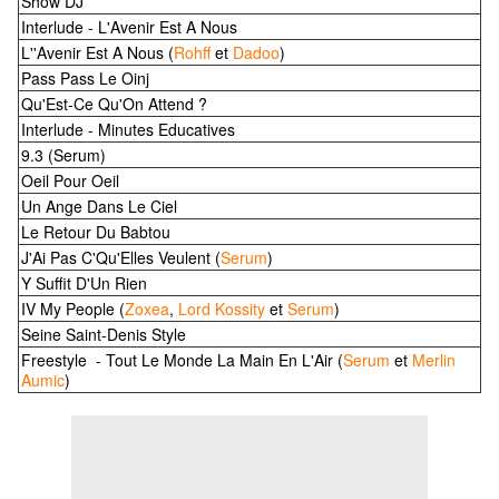
Show DJ
Interlude - L'Avenir Est A Nous
L''Avenir Est A Nous (
Rohff
et
Dadoo
)
Pass Pass Le Oinj
Qu'Est-Ce Qu'On Attend ?
Interlude - Minutes Educatives
9.3 (Serum)
Oeil Pour Oeil
Un Ange Dans Le Ciel
Le Retour Du Babtou
J'Ai Pas C'Qu'Elles Veulent (
Serum
)
Y Suffit D'Un Rien
IV My People (
Zoxea
,
Lord Kossity
et
Serum
)
Seine Saint-Denis Style
Freestyle - Tout Le Monde La Main En L'Air (
Serum
et
Merlin
Aumic
)