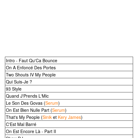
Intro - Faut Qu'Ca Bounce
On A Enfoncé Des Portes
Two Shouts IV My People
Qui Suis-Je ?
93 Style
Quand J'Prends L'Mic
Le Son Des Govas (
Serum
)
On Est Bien Nulle Part (
Serum
)
That's My People (
Sinik
et
Kery James
)
C'Est Mal Barré
On Est Encore Là - Part II