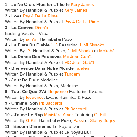
1 - Je Ne Crois Plus En L'Illicite
Kery James
Written By Hannibal & Puzo et
Kery James
2 - Lova
Psy 4 De La Rime
Written By Hannibal & Puzo et
Psy 4 De La Rime
3 - La Gomme
Diam's
Backing Vocals – Vitaa
Written By
iam's
, Hannibal & Puzo
4 - La Piste Du Diable
113
Featuring
J. Mi Sissoko
Written By
.P.
, Hannibal & Puzo,
J. Mi Sissoko
et
Mokobé
5 - La Danse Des Poucaves
Mc Jean Gab'1
Written By Hannibal & Puzo et
MC Jean Gab'1
6 - Bienvenue Dans Notre Monde
Tandem
Written By Hannibal & Puzo et
Tandem
7 - Jour De Pluie
Medeline
Written By Hannibal & Puzo, Medeline
8 - Tout Ce Que J'Ai
Eloquence
Featuring Evaans
Written By
loquence
, Evans Hannibal & Puzo
9 - Criminel Son
Pit Baccardi
Written By Hannibal & Puzo et
Pit Baccardi
10 - J'aime Le Rap
Ministère Amer
Featuring
G. Kill
Written By
G-Kill
, Hannibal & Puzo,
Passi
et
Stomy Bugsy
11 - Besoin D'Ennemis
Le Noyau Dur
Written By Hannibal & Puzo et Le Noyau Dur