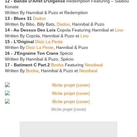
12 - Bande D'Arret D'Urgence
Redemption Featuring – Siaibou
Konate
Written By Hannibal & Puzo et Redemption
13 - Blues 31
Dadoo
Written By Bibo, Billy Bats,
Dadoo
, Hannibal & Puzo
14 - Au Dessus Des Lois
Copola Featuring Hannibal et
Lino
Written By Copola, Hannibal & Puzo et
Lino
15 - L'Original
Disiz La Peste
Written By
Disiz La Peste
, Hannibal & Puzo
16 - J'Engraine Ton Crane
Spécio
Written By Hannibal & Puzo, Spécio
17 - Batiment C Part.2
Booba
Featuring
Nessbeal
Written By
Booba
, Hannibal & Puzo et
Nessbeal
Illicite projet (cover)