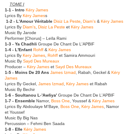
TOME I
1-1 - Intro
Kéry James
Lyrics By
Kéry James
s
1-2 - L'Amour Véritable
Disiz La Peste
,
Diam's
&
Kéry James
Lyrics By
Diam's
,
Disiz La Peste
et
Kéry James
Music By Jarode
Performer [Chorus] – Leïla Rami
1-3 - Ya Chadhli
Groupe De Chant De L'APBIF
1-4 - L'Enfant
Rohff
&
Kéry James
Lyrics By
Kery James
,
Rohff
et Samira Ammouri
Music By
Sayd Des Mureaux
Producer –
Kéry James
et
Sayd Des Mureaux
1-5 - Moins De 20 Ans
James Izmad
, Rabah, Geckel &
Kéry
James
Lyrics By Geckel,
James Izmad
,
Kéry James
et Rabah
Music By Bechir
1-6 - Soultanou L-'Awliya'
Groupe De Chant De L'APBIF
1-7 - Ensemble
Namor,
Boss One
, Youssef &
Kéry James
Lyrics By Abdoulaye M'Baye,
Boss One
,
Kéry James
, Namor
et Youssef
Music By Big Nas
Percussion – Fehmi Ben Saada
1-8 - Elle
Kéry James