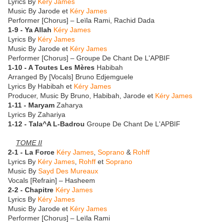
Lyrics By
Kéry James
Music By Jarode et
Kéry James
Performer [Chorus] – Leïla Rami, Rachid Dada
1-9 - Ya Allah
Kéry James
Lyrics By
Kéry James
Music By Jarode et
Kéry James
Performer [Chorus] – Groupe De Chant De L'APBIF
1-10 - A Toutes Les Mères
Habibah
Arranged By [Vocals] Bruno Edjemguele
Lyrics By Habibah et
Kéry James
Producer, Music By Bruno, Habibah, Jarode et
Kéry James
1-11 - Maryam
Zaharya
Lyrics By Zahariya
1-12 - Tala^A L-Badrou
Groupe De Chant De L'APBIF
TOME II
2-1 - La Force
Kéry James
,
Soprano
&
Rohff
Lyrics By
Kéry James
,
Rohff
et
Soprano
Music By
Sayd Des Mureaux
Vocals [Refrain] – Hasheem
2-2 - Chapitre
Kéry James
Lyrics By
Kéry James
Music By Jarode et
Kéry James
Performer [Chorus] – Leïla Rami