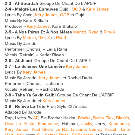
2-3 - Al-Bourdah
Groupe De Chant De L'APBIF
2-4 - Malgré Les Épreuves
Oujdi,
OGB
&
Kéry James
Lyrics By Amin,
Kéry James
,
OGB
et Oujdi
Music By Kore & Skalp
Producer –
Kéry James
, Kore & Skalp
2-5 - A Nos Péres Et À Nos Méres
Menzo
,
Ryad
&
Rim-K
Lyrics By
Menzo
,
Rim-K
et
Ryad
Music By Jarode
Performer [Chorus] – Leïla Rami
Vocals [Refrain] – Kader Riwan
2-6 - Al-Jilani
Groupe De Chant De L'APBIF
2-7 - La Science Une Lumière
Kéry James
Lyrics By
Kéry James
Music By Jarode,
Kery James
et Rachid Dada
Performer [Chorus] – Jahaada
Vocals [Refrain] – Rachid Dada
2-8 - Taha Ya Sakin Galbi
Groupe De Chant De L'APBIF
Music By Jarode et
Kéry James
2-9 - Relève La Tête
Free Style 22 Artistes
Adapted By Jarode
Rap, Lyrics By
AP
, Big Brother Hakim,
Blacko
,
Busta Flex
,
Diam's
,
Disiz La Peste
,
Eloquence
, Habibah,
Jacky
, Jerry,
Kamnouze
,
Kéry James
,
Kool Shen
,
Le Rat Luciano
,
Leeroy Kesiah
,
Lino
,