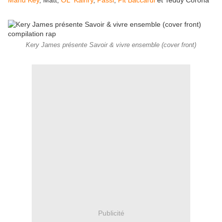
Manu Key
, Matt,
OL' Kainry
,
Passi
,
Pit Baccardi
et Teddy Corona
Kery James présente Savoir & vivre ensemble (cover front)
Publicité