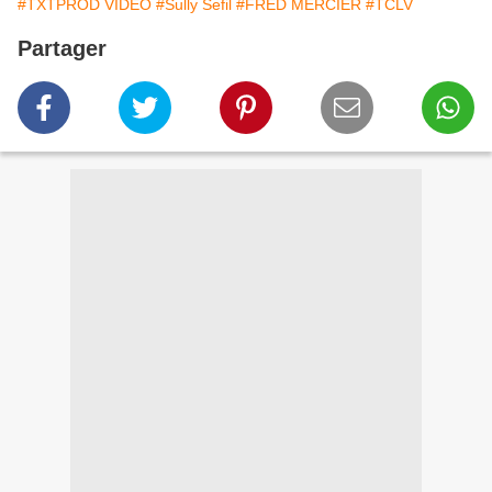
#TXTPROD VIDEO
#Sully Sefil
#FRED MERCIER
#TCLV
Partager