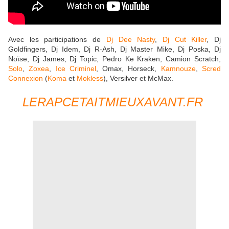
Avec les participations de
Dj Dee Nasty
,
Dj Cut Killer
, Dj
Goldfingers, Dj Idem, Dj R-Ash, Dj Master Mike, Dj Poska, Dj
Noïse, Dj James, Dj Topic, Pedro Ke Kraken, Camion Scratch,
Solo
,
Zoxea
,
Ice Criminel
, Omax, Horseck,
Kamnouze
,
Scred
Connexion
(
Koma
et
Mokless
), Versilver et McMax.
LERAPCETAITMIEUXAVANT.FR