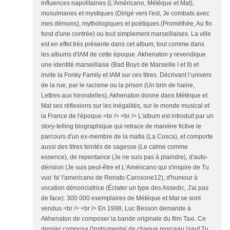
influences napolitaines (L'Américano, Métèque et Mat),
musulmanes et mystiques (Dirigé vers l'est, Je combats avec
mes démons), mythologiques et poétiques (Prométhée, Au fin
fond d'une contrée) ou tout simplement marseillaises. La ville
est en effet très présente dans cet album, tout comme dans
les albums d'IAM de cette époque. Akhenaton y revendique
une identité marseillaise (Bad Boys de Marseille I et II) et
invite la Fonky Family et IAM sur ces titres. Décrivant l’univers
de la rue, par le racisme ou la prison (Un brin de haine,
Lettres aux hirondelles), Akhenaton donne dans Métèque et
Mat ses réflexions sur les inégalités, sur le monde musical et
la France de l'époque.<br /> <br /> L'album est introduit par un
story-telling biographique qui retrace de manière fictive le
parcours d'un ex-membre de la mafia (La Cosca), et comporte
aussi des titres teintés de sagesse (Le calme comme
essence), de repentance (Je ne suis pas à plaindre), d'auto-
dérision (Je suis peut-être et L'Américano qui s'inspire de Tu
vuo' fa' l'americano de Renato Carosone12), d'humour à
vocation dénonciatrice (Éclater un type des Assedic, J'ai pas
de face). 300 000 exemplaires de Métèque et Mat se sont
vendus.<br /> <br /> En 1998, Luc Besson demande à
Akhenaton de composer la bande originale du film Taxi. Ce
dernier composa l'instrumental de chaque morceau (sauf Tu