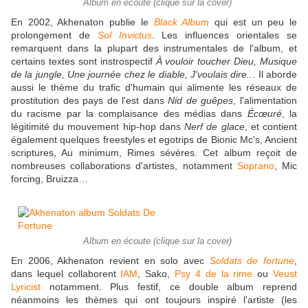
Album en écoute (clique sur la cover)
En 2002, Akhenaton publie le
Black Album
qui est un peu le
prolongement de
Sol Invictus
. Les influences orientales se
remarquent dans la plupart des instrumentales de l'album, et
certains textes sont instrospectif
À vouloir toucher Dieu, Musique
de la jungle, Une journée chez le diable, J'voulais dire..
. Il aborde
aussi le thème du trafic d'humain qui alimente les réseaux de
prostitution des pays de l'est dans
Nid de guêpes
, l'alimentation
du racisme par la complaisance des médias dans
Écœuré
, la
légitimité du mouvement hip-hop dans
Nerf de glace
, et contient
également quelques freestyles et egotrips de Bionic Mc's, Ancient
scriptures, Au minimum, Rimes sévères. Cet album reçoit de
nombreuses collaborations d'artistes, notamment
Soprano
, Mic
forcing, Bruizza…
Album en écoute (clique sur la cover)
En 2006, Akhenaton revient en solo avec
Soldats de fortune
,
dans lequel collaborent
IAM
, Sako,
Psy 4 de la rime
ou
Veust
Lyricist
notamment. Plus festif, ce double album reprend
néanmoins les thèmes qui ont toujours inspiré l'artiste (les