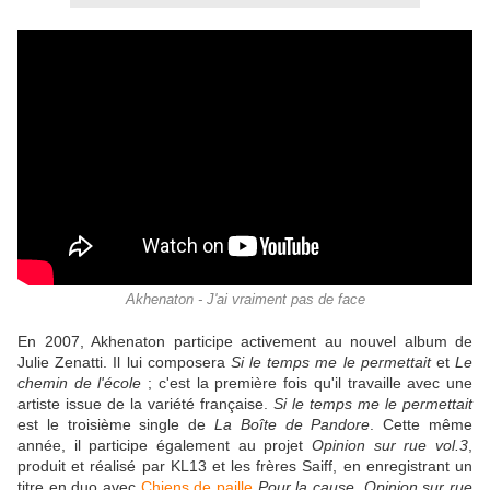
Akhenaton - J'ai vraiment pas de face
En 2007, Akhenaton participe activement au nouvel album de
Julie Zenatti. Il lui composera
Si le temps me le permettait
et
Le
chemin de l'école
; c'est la première fois qu'il travaille avec une
artiste issue de la variété française.
Si le temps me le permettait
est le troisième single de
La Boîte de Pandore
. Cette même
année, il participe également au projet
Opinion sur rue vol.3
,
produit et réalisé par KL13 et les frères Saiff, en enregistrant un
titre en duo avec
Chiens de paille
Pour la cause
.
Opinion sur rue