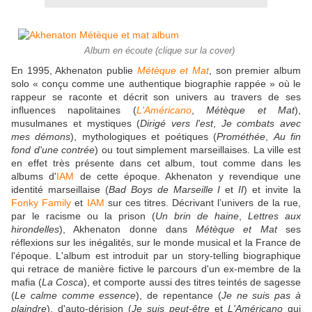
Album en écoute (clique sur la cover)
En 1995, Akhenaton publie
Métèque et Mat
, son premier album
solo
« conçu comme une authentique biographie rappée »
où le
rappeur se raconte et décrit son univers au travers de ses
influences napolitaines (
L'Américano
,
Métèque et Mat
),
musulmanes et mystiques (
Dirigé vers l'est
,
Je combats avec
mes démons
), mythologiques et poétiques (
Prométhée
,
Au fin
fond d'une contrée
) ou tout simplement marseillaises. La ville est
en effet très présente dans cet album, tout comme dans les
albums d'
IAM
de cette époque. Akhenaton y revendique une
identité marseillaise (
Bad Boys de Marseille I
et
II
) et invite la
Fonky Family
et
IAM
sur ces titres. Décrivant l’univers de la rue,
par le racisme ou la prison (
Un brin de haine
,
Lettres aux
hirondelles
), Akhenaton donne dans
Métèque et Mat
ses
réflexions sur les inégalités, sur le monde musical et la France de
l'époque. L'album est introduit par un story-telling biographique
qui retrace de manière fictive le parcours d'un ex-membre de la
mafia (
La Cosca
), et comporte aussi des titres teintés de sagesse
(
Le calme comme essence
), de repentance (
Je ne suis pas à
plaindre
), d'auto-dérision (
Je suis peut-être
et
L'Américano
qui