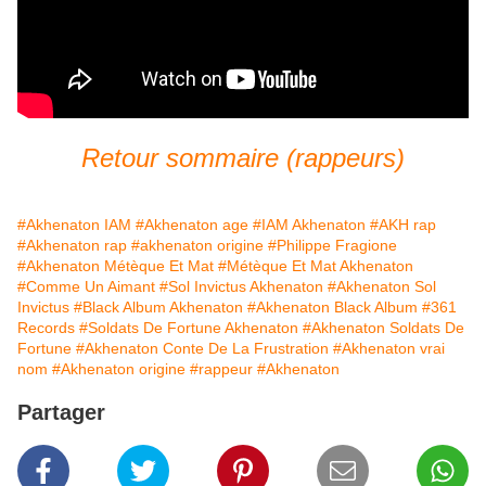
Retour sommaire (rappeurs)
#Akhenaton IAM
#Akhenaton age
#IAM Akhenaton
#AKH rap
#Akhenaton rap
#akhenaton origine
#Philippe Fragione
#Akhenaton Métèque Et Mat
#Métèque Et Mat Akhenaton
#Comme Un Aimant
#Sol Invictus Akhenaton
#Akhenaton Sol
Invictus
#Black Album Akhenaton
#Akhenaton Black Album
#361
Records
#Soldats De Fortune Akhenaton
#Akhenaton Soldats De
Fortune
#Akhenaton Conte De La Frustration
#Akhenaton vrai
nom
#Akhenaton origine
#rappeur
#Akhenaton
Partager