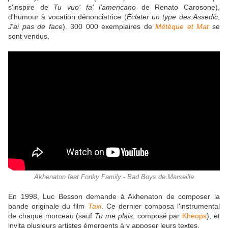
s'inspire de
Tu vuo' fa' l'americano
de Renato Carosone),
d'humour à vocation dénonciatrice (
Éclater un type des Assedic
,
J'ai pas de face
). 300 000 exemplaires de
Métèque et Mat
se
sont vendus.
Akhenaton feat Fonky Family - Bad Boys de Marseille
En 1998, Luc Besson demande à Akhenaton de composer la
bande originale du film
Taxi
. Ce dernier composa l'instrumental
de chaque morceau (sauf
Tu me plais
, composé par
Kheops
), et
invita plusieurs artistes émergents à y apposer leurs textes.