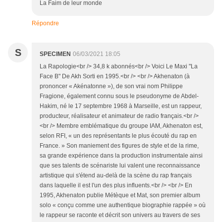
La Faim de leur monde
Répondre
S
SPECIMEN
06/03/2021 18:05
La Rapologie<br /> 34,8 k abonnés<br /> Voici Le Maxi "La
Face B" De Akh Sorti en 1995.<br /> <br /> Akhenaton (à
prononcer « Akénatonne »), de son vrai nom Philippe
Fragione, également connu sous le pseudonyme de Abdel-
Hakim, né le 17 septembre 1968 à Marseille, est un rappeur,
producteur, réalisateur et animateur de radio français.<br />
<br /> Membre emblématique du groupe IAM, Akhenaton est,
selon RFI, « un des représentants le plus écouté du rap en
France. » Son maniement des figures de style et de la rime,
sa grande expérience dans la production instrumentale ainsi
que ses talents de scénariste lui valent une reconnaissance
artistique qui s'étend au-delà de la scène du rap français
dans laquelle il est l'un des plus influents.<br /> <br /> En
1995, Akhenaton publie Métèque et Mat, son premier album
solo « conçu comme une authentique biographie rappée » où
le rappeur se raconte et décrit son univers au travers de ses