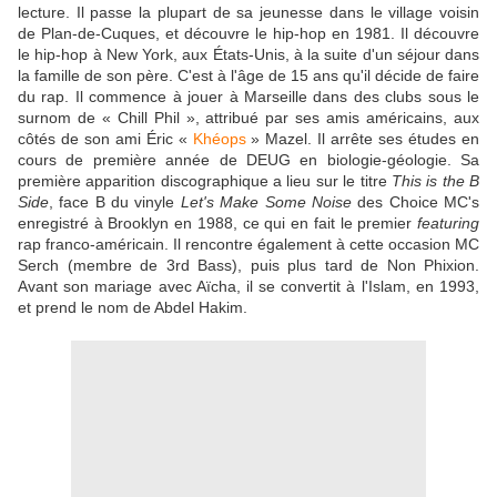
lecture. Il passe la plupart de sa jeunesse dans le village voisin
de Plan-de-Cuques, et découvre le hip-hop en 1981. Il découvre
le hip-hop à New York, aux États-Unis, à la suite d'un séjour dans
la famille de son père. C'est à l'âge de 15 ans qu'il décide de faire
du rap. Il commence à jouer à Marseille dans des clubs sous le
surnom de
« Chill Phil »
, attribué par ses amis américains, aux
côtés de son ami Éric «
Khéops
» Mazel. Il arrête ses études en
cours de première année de DEUG en biologie-géologie. Sa
première apparition discographique a lieu sur le titre
This is the B
Side
, face B du vinyle
Let's Make Some Noise
des Choice MC's
enregistré à Brooklyn en 1988, ce qui en fait le premier
featuring
rap franco-américain. Il rencontre également à cette occasion MC
Serch (membre de 3rd Bass
)
, puis plus tard de Non Phixion.
Avant son mariage avec Aïcha, il se convertit à l'Islam, en 1993,
et prend le nom de Abdel Hakim.