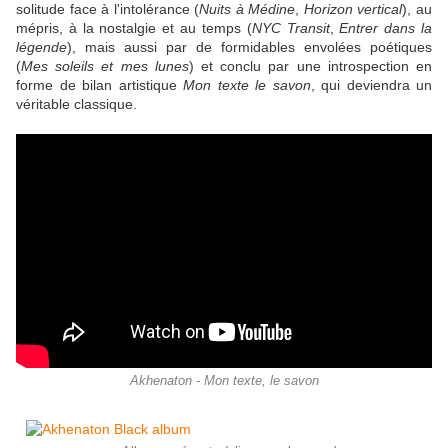
solitude face à l'intolérance (
Nuits à Médine
,
Horizon vertical
), au
mépris, à la nostalgie et au temps (
NYC Transit
,
Entrer dans la
légende
), mais aussi par de formidables envolées poétiques
(
Mes soleils et mes lunes
) et conclu par une introspection en
forme de bilan artistique
Mon texte le savon
, qui deviendra un
véritable classique.
Akhenaton - Mon texte, le savon