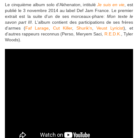
Le cinquième album solo d'Akhenaton, intitulé
Je suis en vie
, est
publié le
3 novembre 2014
au label Def Jam France. Le premier
extrait est la suite d'un de ses morceaux-phare:
Mon texte le
savon part III
. L'album contient des participations de ses frères
d'armes (
Faf Larage
,
Cut Killer
,
Shurik'n
,
Veust Lyricist
), et
d'autres rappeurs reconnus (Perso, Meryem Saci,
R.E.D.K.
, Tyler
Woods).