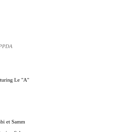
 PPDA
turing Le "A"
abi et Samm