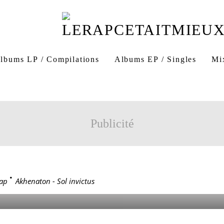
lbums LP / Compilations
Albums EP / Singles
Mi
tus
Hostile Records
361 Records
La Cosca
Al
Akhenaton Sol Invictus
Sol Invictus Akhenaton
Publicité
ON - SOL INVICTUS
ap
>
Akhenaton - Sol invictus