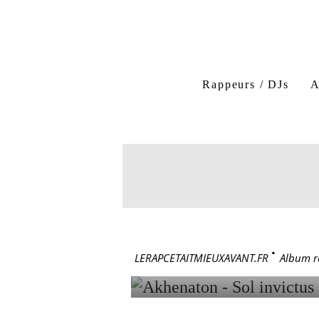
Rappeurs / DJs
A
Akhenaton
Sol Invic
Al Khemya Production
29 mars 2001
AKHENAT
LERAPCETAITMIEUXAVANT.FR
>
Album r