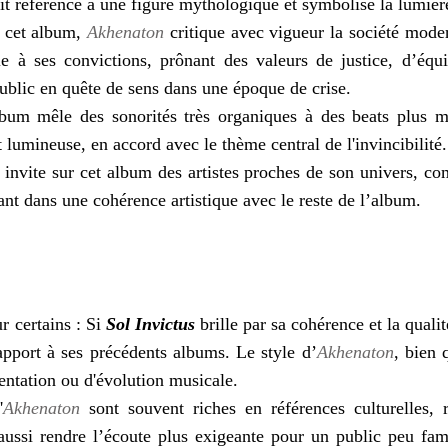
fait référence à une figure mythologique et symbolise la lumièr
r cet album,
Akhenaton
critique avec vigueur la société modern
le à ses convictions, prônant des valeurs de justice, d’équ
public en quête de sens dans une époque de crise.
lbum mêle des sonorités très organiques à des beats plus 
 lumineuse, en accord avec le thème central de l'invincibilité
invite sur cet album des artistes proches de son univers, 
tant dans une cohérence artistique avec le reste de l’album.
r certains : Si
Sol Invictus
brille par sa cohérence et la qualit
pport à ses précédents albums. Le style d’
Akhenaton
, bien 
entation ou d'évolution musicale.
'
Akhenaton
sont souvent riches en références culturelles, r
 aussi rendre l’écoute plus exigeante pour un public peu fa