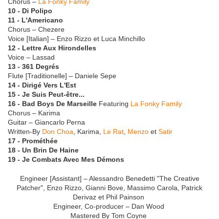
Chorus –
La Fonky Family
10 - Di Polipo
11 - L'Americano
Chorus – Chezere
Voice [Italian] – Enzo Rizzo et Luca Minchillo
12 - Lettre Aux Hirondelles
Voice – Lassad
13 - 361 Degrés
Flute [Traditionelle] – Daniele Sepe
14 - Dirigé Vers L'Est
15 - Je Suis Peut-être...
16 - Bad Boys De Marseille
Featuring
La Fonky Family
Chorus – Karima
Guitar – Giancarlo Perna
Written-By
Don Choa
, Karima,
Le Rat
,
Menzo
et
Satir
17 - Prométhée
18 - Un Brin De Haine
19 - Je Combats Avec Mes Démons
Engineer [Assistant] – Alessandro Benedetti "The Creative
Patcher", Enzo Rizzo, Gianni Bove, Massimo Carola, Patrick
Derivaz et Phil Painson
Engineer, Co-producer – Dan Wood
Mastered By Tom Coyne