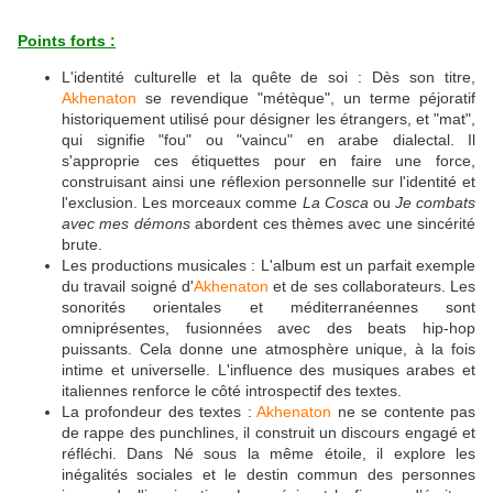
Points forts :
L'identité culturelle et la quête de soi : Dès son titre,
Akhenaton
se revendique "métèque", un terme péjoratif
historiquement utilisé pour désigner les étrangers, et "mat",
qui signifie "fou" ou "vaincu" en arabe dialectal. Il
s'approprie ces étiquettes pour en faire une force,
construisant ainsi une réflexion personnelle sur l'identité et
l'exclusion. Les morceaux comme
La Cosca
ou
Je combats
avec mes démons
abordent ces thèmes avec une sincérité
brute.
Les productions musicales : L'album est un parfait exemple
du travail soigné d'
Akhenaton
et de ses collaborateurs. Les
sonorités orientales et méditerranéennes sont
omniprésentes, fusionnées avec des beats hip-hop
puissants. Cela donne une atmosphère unique, à la fois
intime et universelle. L'influence des musiques arabes et
italiennes renforce le côté introspectif des textes.
La profondeur des textes :
Akhenaton
ne se contente pas
de rappe des punchlines, il construit un discours engagé et
réfléchi. Dans Né sous la même étoile, il explore les
inégalités sociales et le destin commun des personnes