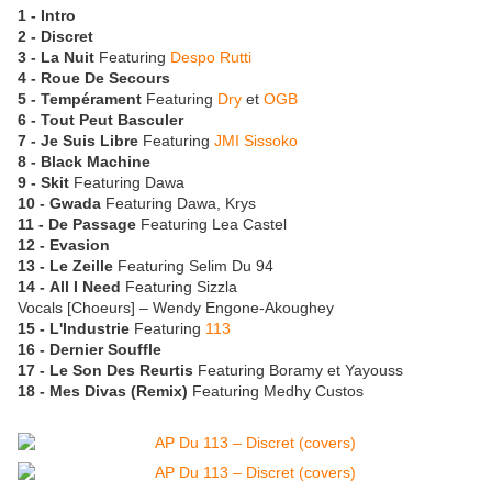
1 - Intro
2 - Discret
3 - La Nuit
Featuring
Despo Rutti
4 - Roue De Secours
5 - Tempérament
Featuring
Dry
et
OGB
6 - Tout Peut Basculer
7 - Je Suis Libre
Featuring
JMI Sissoko
8 - Black Machine
9 - Skit
Featuring Dawa
10 - Gwada
Featuring Dawa, Krys
11 - De Passage
Featuring Lea Castel
12 - Evasion
13 - Le Zeille
Featuring Selim Du 94
14 - All I Need
Featuring Sizzla
Vocals [Choeurs] – Wendy Engone-Akoughey
15 - L'Industrie
Featuring
113
16 - Dernier Souffle
17 - Le Son Des Reurtis
Featuring Boramy et Yayouss
18 - Mes Divas (Remix)
Featuring Medhy Custos