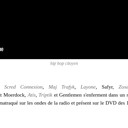
hip hop citoyen
,
Scred Connexion
,
Maj Trafyk
,
Layone
, Safyr,
Zox
tt Moerdock,
Atis
,
Triptik
et Gentlemen s'enferment dans un st
traqué sur les ondes de la radio et présent sur le DVD des 1