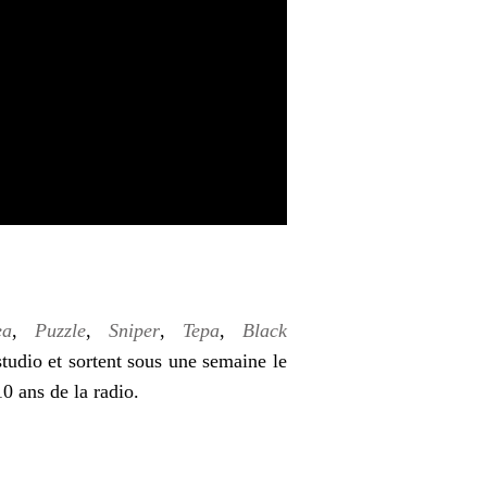
ea
,
Puzzle
,
Sniper
,
Tepa
,
Black
udio et sortent sous une semaine le
0 ans de la radio.