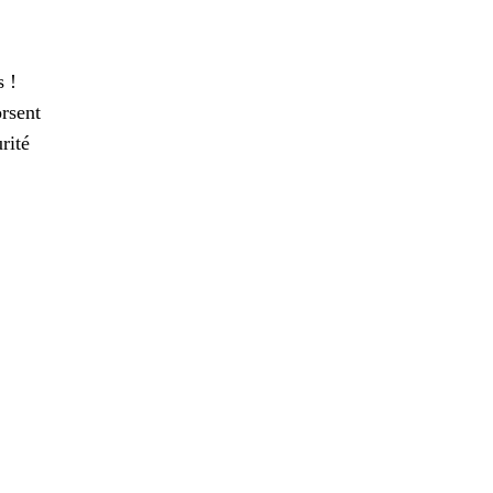
s !
orsent
rité