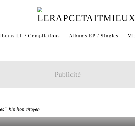
lbums LP / Compilations
Albums EP / Singles
Mi
ess Aniès
Générations 88.2
rap politique
élection prés
ection présidentielle
Publicité
CITOYEN
es
>
hip hop citoyen