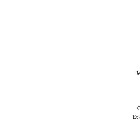
J
C
Et 