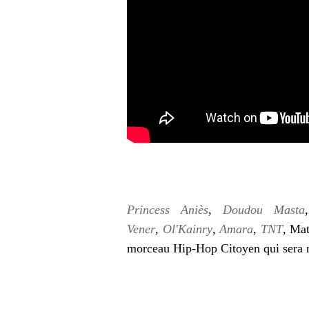
Princess Aniès
,
Doudou Masta
Vener
,
Ol'Kainry
,
Amara
,
TNT
, Ma
morceau Hip-Hop Citoyen qui sera ma