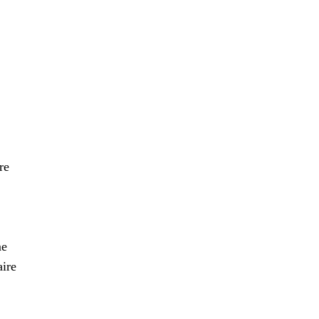
re
me
aire