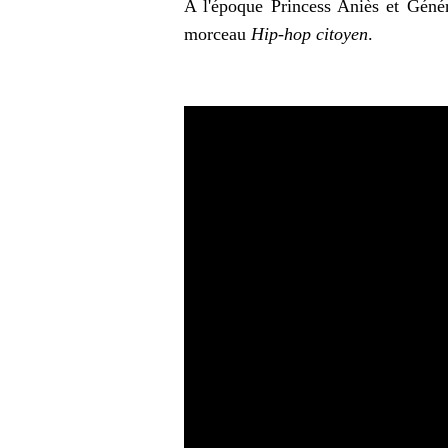
A l'époque Princess Aniès et Génér
morceau
Hip-hop citoyen
.