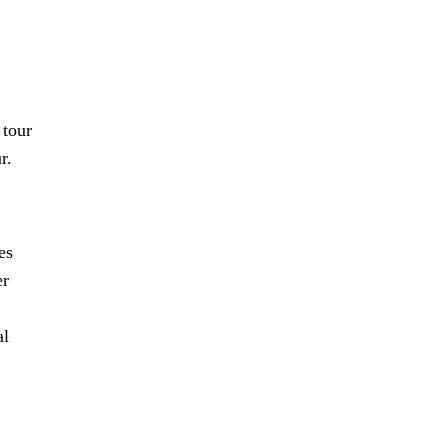
 tour
r.
es
er
al