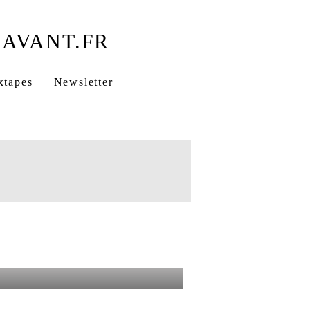
xtapes
Newsletter
identielle rap