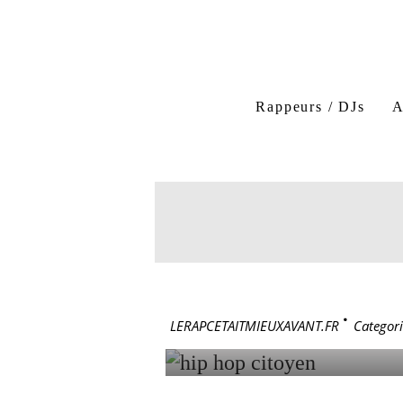
Rappeurs / DJs
A
hiphop citoyen
Princ
Chirac Le Pen
rap él
24 avril 2022
HIP HOP 
LERAPCETAITMIEUXAVANT.FR
>
Categori