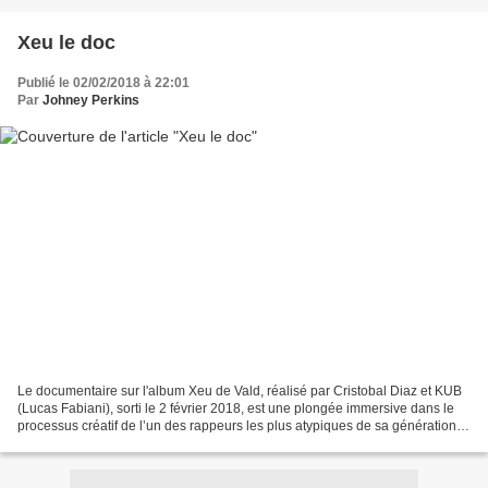
Xeu le doc
Publié le 02/02/2018 à 22:01
Par
Johney Perkins
Le documentaire sur l'album Xeu de Vald, réalisé par Cristobal Diaz et KUB
(Lucas Fabiani), sorti le 2 février 2018, est une plongée immersive dans le
processus créatif de l’un des rappeurs les plus atypiques de sa génération.
À travers des images brutes...