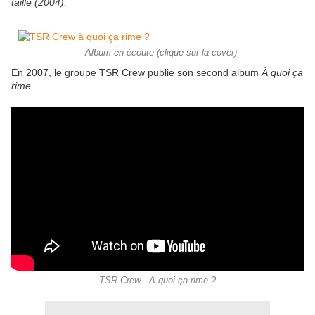
taille (2004).
Album en écoute (clique sur la cover)
En 2007, le groupe TSR Crew publie son second album
À quoi ça
rime.
TSR Crew - A quoi ça rime ?